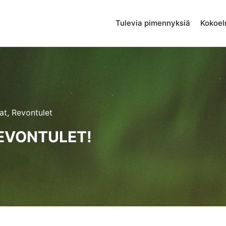
Tulevia pimennyksiä
Kokoe
at
,
Revontulet
REVONTULET!