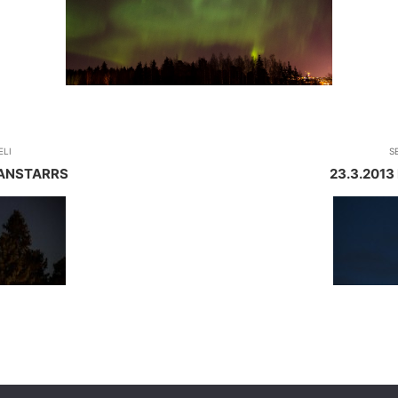
ELI
S
PANSTARRS
23.3.201