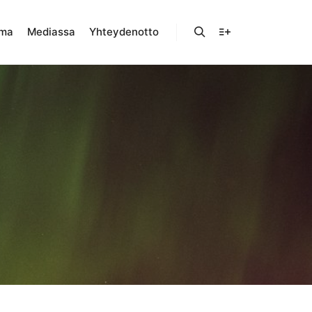
lma
Mediassa
Yhteydenotto
Haku
Lisätietoja