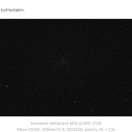
 kohteitakin.
Avonaiset tähtijoukot M35 ja NGC 2158
Nikon D5100, 200mm/f2.8, ISO3200, pinottu 26 x 1,3s