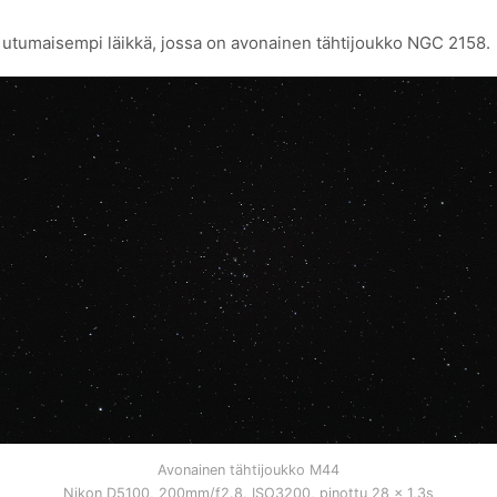
utumaisempi läikkä, jossa on avonainen tähtijoukko NGC 2158.
Avonainen tähtijoukko M44
Nikon D5100, 200mm/f2.8, ISO3200, pinottu 28 x 1,3s