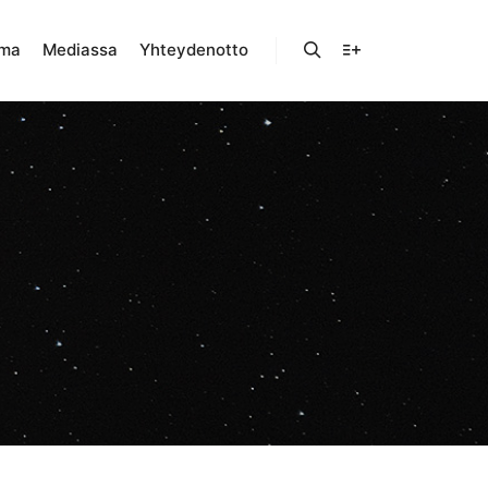
lma
Mediassa
Yhteydenotto
Haku
Lisätietoja