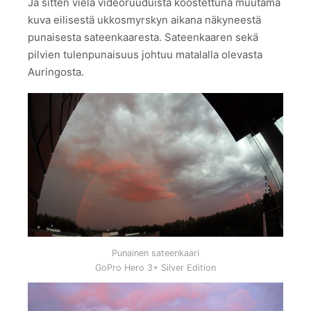
Ja sitten vielä videoruuduista koostettuna muutama
kuva eilisestä ukkosmyrskyn aikana näkyneestä
punaisesta sateenkaaresta. Sateenkaaren sekä
pilvien tulenpunaisuus johtuu matalalla olevasta
Auringosta.
Punainen sateenkaari
GoPro Hero 3+ Silver Edition