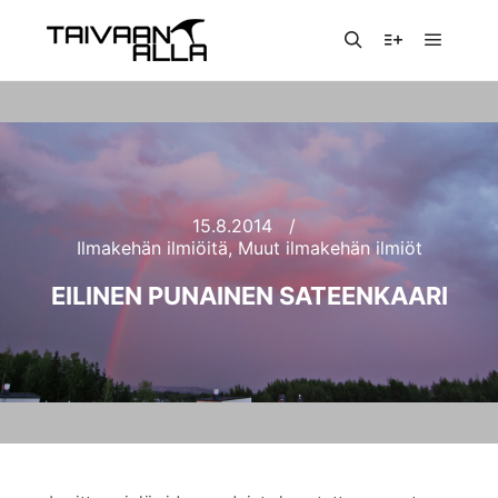
Päävali
Haku
Lisätietoja
15.8.2014
Ilmakehän ilmiöitä
,
Muut ilmakehän ilmiöt
EILINEN PUNAINEN SATEENKAARI