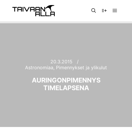
Päävali
Haku
Lisätietoja
20.3.2015
Astronomiaa
,
Pimennykset ja ylikulut
AURINGONPIMENNYS
TIMELAPSENA