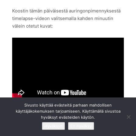
Koostin tämän päiväisestä auringonpimennyksestä
timelapse-videon valitsemalla kahden minuutin
välein otetut kuvat:
Sivusto käyttää evästeitä parhaan mahdollisen
käyttäjäkokemuksen tarjoamiseen. Käyttämällä sivustoa
Video on pinottu käsin Photoshopissa, joten pientä
hyväksyt evästeiden käytön.
huojuntaa voi esiintyä.
Hyväksyn
En hyväksy