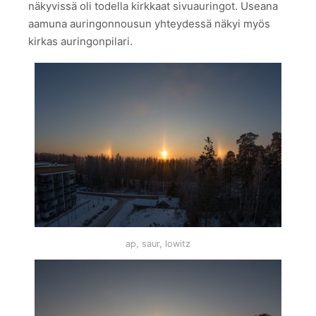
näkyvissä oli todella kirkkaat sivuauringot. Useana
aamuna auringonnousun yhteydessä näkyi myös
kirkas auringonpilari.
ap, saur, lowitz