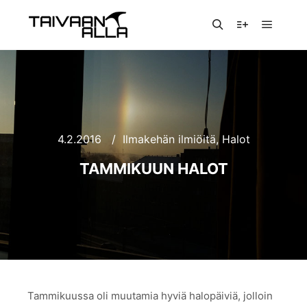
Päävali
Haku
Lisätietoja
4.2.2016
Ilmakehän ilmiöitä
,
Halot
TAMMIKUUN HALOT
Tammikuussa oli muutamia hyviä halopäiviä, jolloin