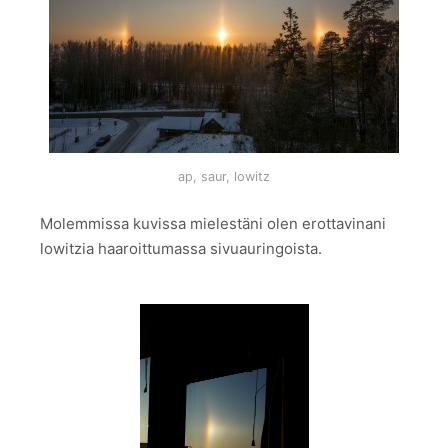
ap, saur, lowitz
Molemmissa kuvissa mielestäni olen erottavinani
lowitzia haaroittumassa sivuauringoista.