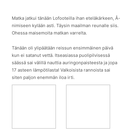
Matka jatkui tänään Lofooteilla ihan eteläkärkeen, Å-
nimiseen kylään asti. Täysin maailman reunalle siis.
Ohessa maisemoita matkan varrelta.
Tänään oli ylipäätään reissun ensimmäinen päivä
kun ei satanut vettä. Itseasiassa puolipilvisessä
säässä sai välillä nauttia auringonpaisteesta ja jopa
17 asteen lämpötilasta! Valkoisista rannoista sai
siten paljon enemmän iloa irti.