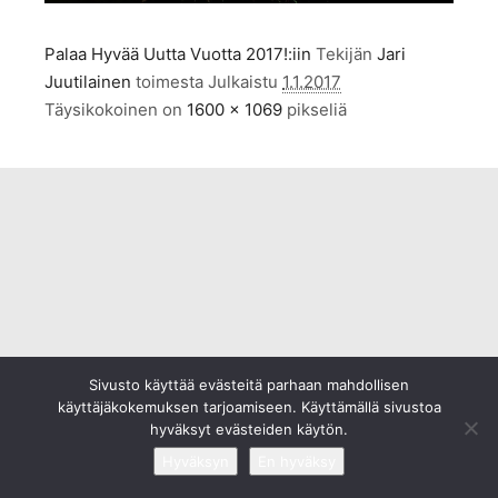
Palaa Hyvää Uutta Vuotta 2017!:iin
Tekijän
Jari
Juutilainen
toimesta
Julkaistu
1.1.2017
Täysikokoinen on
1600 × 1069
pikseliä
Sivusto käyttää evästeitä parhaan mahdollisen
käyttäjäkokemuksen tarjoamiseen. Käyttämällä sivustoa
hyväksyt evästeiden käytön.
Hyväksyn
En hyväksy
©2009-2020
TaivaanAlla.fi