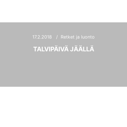
Haku
Lisätietoj
Päävali
17.2.2018
Retket ja luonto
TALVIPÄIVÄ JÄÄLLÄ