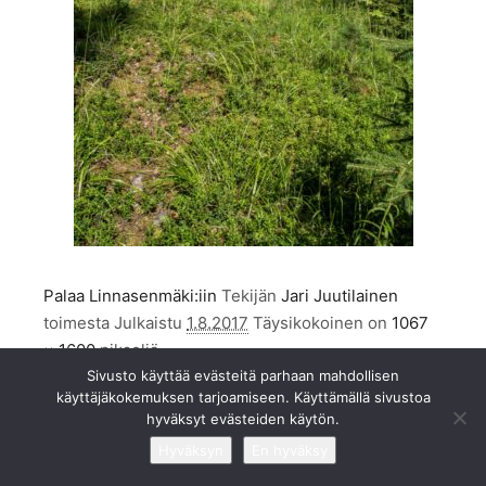
Palaa Linnasenmäki:iin
Tekijän
Jari Juutilainen
toimesta
Julkaistu
1.8.2017
Täysikokoinen on
1067
× 1600
pikseliä
Sivusto käyttää evästeitä parhaan mahdollisen
käyttäjäkokemuksen tarjoamiseen. Käyttämällä sivustoa
hyväksyt evästeiden käytön.
Hyväksyn
En hyväksy
©2009-2020
TaivaanAlla.fi