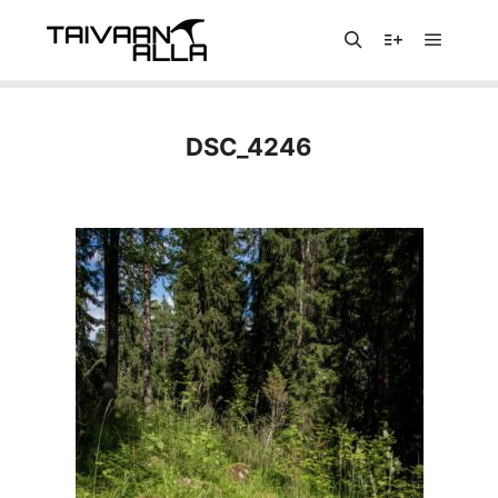
Päävali
Haku
Lisätietoja
DSC_4246