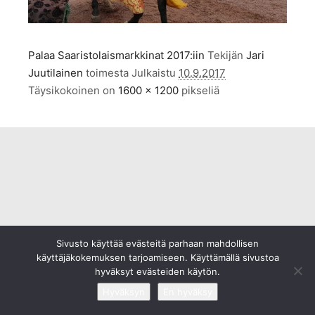
Palaa Saaristolaismarkkinat 2017:iin
Tekijän
Jari
Juutilainen
toimesta
Julkaistu
10.9.2017
Täysikokoinen on
1600 × 1200
pikseliä
Sivusto käyttää evästeitä parhaan mahdollisen
käyttäjäkokemuksen tarjoamiseen. Käyttämällä sivustoa
hyväksyt evästeiden käytön.
Hyväksyn
En hyväksy
©2009-2020
TaivaanAlla.fi