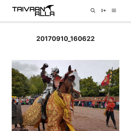
Päävali
Haku
Lisätietoja
20170910_160622