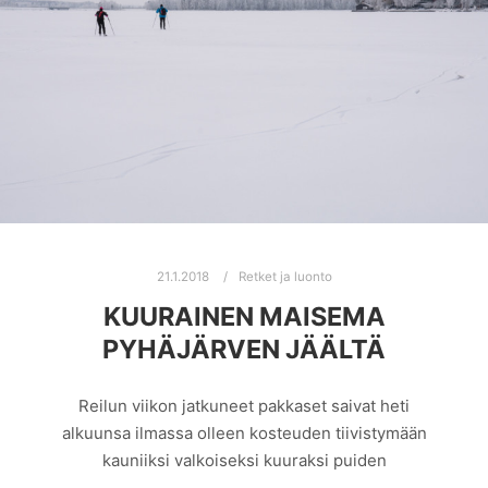
21.1.2018
Retket ja luonto
KUURAINEN MAISEMA
PYHÄJÄRVEN JÄÄLTÄ
Reilun viikon jatkuneet pakkaset saivat heti
alkuunsa ilmassa olleen kosteuden tiivistymään
kauniiksi valkoiseksi kuuraksi puiden