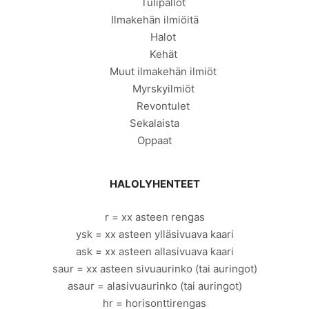
Tulipallot
Ilmakehän ilmiöitä
Halot
Kehät
Muut ilmakehän ilmiöt
Myrskyilmiöt
Revontulet
Sekalaista
Oppaat
HALOLYHENTEET
r = xx asteen rengas
ysk = xx asteen ylläsivuava kaari
ask = xx asteen allasivuava kaari
saur = xx asteen sivuaurinko (tai auringot)
asaur = alasivuaurinko (tai auringot)
hr = horisonttirengas