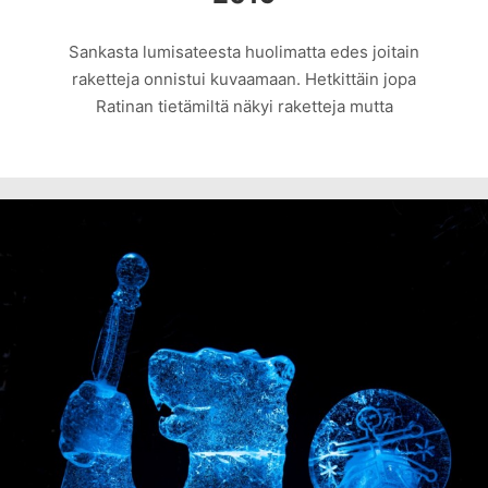
Sankasta lumisateesta huolimatta edes joitain
raketteja onnistui kuvaamaan. Hetkittäin jopa
Ratinan tietämiltä näkyi raketteja mutta