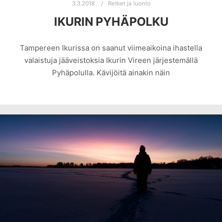
3.3.2018
Retket ja luonto
IKURIN PYHÄPOLKU
Tampereen Ikurissa on saanut viimeaikoina ihastella
valaistuja jääveistoksia Ikurin Vireen järjestemällä
Pyhäpolulla. Kävijöitä ainakin näin