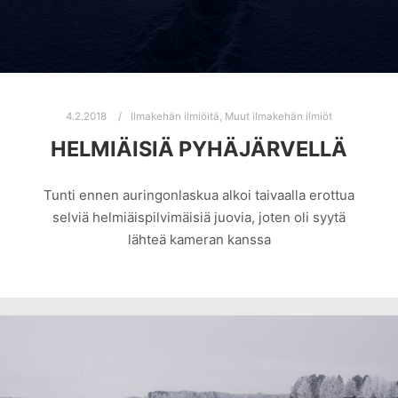
4.2.2018
Ilmakehän ilmiöitä
,
Muut ilmakehän ilmiöt
HELMIÄISIÄ PYHÄJÄRVELLÄ
Tunti ennen auringonlaskua alkoi taivaalla erottua
selviä helmiäispilvimäisiä juovia, joten oli syytä
lähteä kameran kanssa